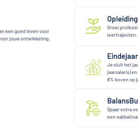
Opleidin
Groei professi
 aan een goed leven voor
leertrajecten.
voor jouw ontwikkeling,
Eindejaar
Je sluit het j
jaarsalaris) e
8% boven op je
BalansBu
Spaar extra v
een sabbatical